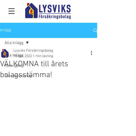
Inlägg
Alla inlägg
Lysviks Försäkringsbolag
Alla inlägg
18 apr. 2022
1 min läsning
VÄLKOMNA till årets
Kom igång
bolagsstämma!
Din community