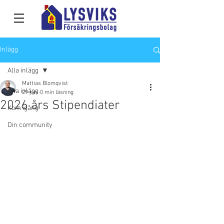
Inlägg
Alla inlägg
Mattias Blomqvist
Alla inlägg
29 juni
0 min läsning
2026 års Stipendiater
Kom igång
Din community